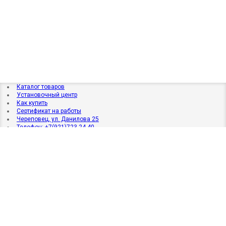
Каталог товаров
Установочный центр
Как купить
Сертификат на работы
Череповец, ул. Данилова 25
Телефон: +7(921)723-24-40
ВКонтакте
* * * * * * * * * * * * * * * * * * * * * * * * * * * * * * *