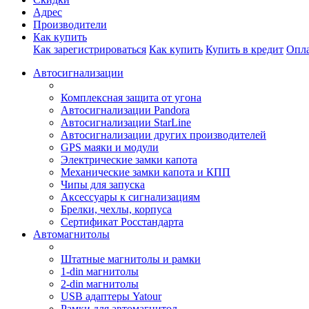
Адрес
Производители
Как купить
Как зарегистрироваться
Как купить
Купить в кредит
Опла
Автосигнализации
Комплексная защита от угона
Автосигнализации Pandora
Автосигнализации StarLine
Автосигнализации других производителей
GPS маяки и модули
Электрические замки капота
Механические замки капота и КПП
Чипы для запуска
Аксессуары к сигнализациям
Брелки, чехлы, корпуса
Сертификат Росстандарта
Автомагнитолы
Штатные магнитолы и рамки
1-din магнитолы
2-din магнитолы
USB адаптеры Yatour
Рамки для автомагнитол