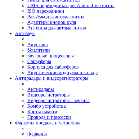
UMS переходники для Android магнитол
ISO переходники
Разъёмы для автомагнитол
Адаптеры кнопок руля
Антенны для автомагнитол
Автозвук
Акустика
Усилители
Звуковые процессоры
Сабвуферы
Корпуса для сабвуферов
Акустические подиумы и кольца
Антирадары и видеорегистраторы
Антирадары
Видеорегистраторы
Видеорегистраторы - зеркала
Комбо устройства
Карты памяти
Провода и присоски
Фаркопы продажа и установка
Фаркопы