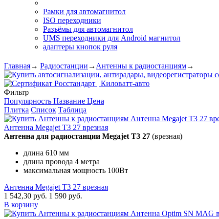
Рамки для автомагнитол
ISO переходники
Разъёмы для автомагнитол
UMS переходники для Android магнитол
адаптеры кнопок руля
Главная
→
Радиостанции
→
Антенны к радиостанциям
→
Фильтр
Популярность
Название
Цена
Плитка
Список
Таблица
Антенна Megajet T3 27 врезная
Антенна для радиостанции Megajet T3 27
(врезная)
длина 610 мм
длина провода 4 метра
максимальная мощность 100Вт
Антенна Megajet T3 27 врезная
1 542,30 руб.
1 590 руб.
В корзину