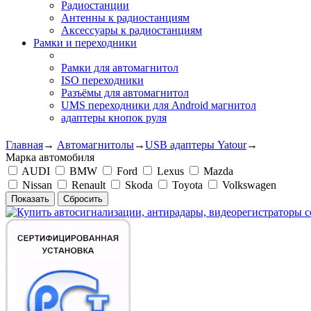
Радиостанции
Антенны к радиостанциям
Аксессуары к радиостанциям
Рамки и переходники
Рамки для автомагнитол
ISO переходники
Разъёмы для автомагнитол
UMS переходники для Android магнитол
адаптеры кнопок руля
Главная
→
Автомагнитолы
→
USB адаптеры Yatour
→
Марка автомобиля
AUDI
BMW
Ford
Lexus
Mazda
Nissan
Renault
Skoda
Toyota
Volkswagen
Показать
Сбросить