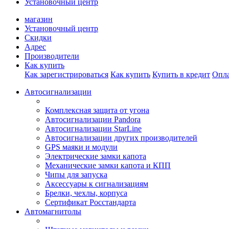
Установочный центр
магазин
Установочный центр
Скидки
Адрес
Производители
Как купить
Как зарегистрироваться
Как купить
Купить в кредит
Опла
Автосигнализации
Комплексная защита от угона
Автосигнализации Pandora
Автосигнализации StarLine
Автосигнализации других производителей
GPS маяки и модули
Электрические замки капота
Механические замки капота и КПП
Чипы для запуска
Аксессуары к сигнализациям
Брелки, чехлы, корпуса
Сертификат Росстандарта
Автомагнитолы