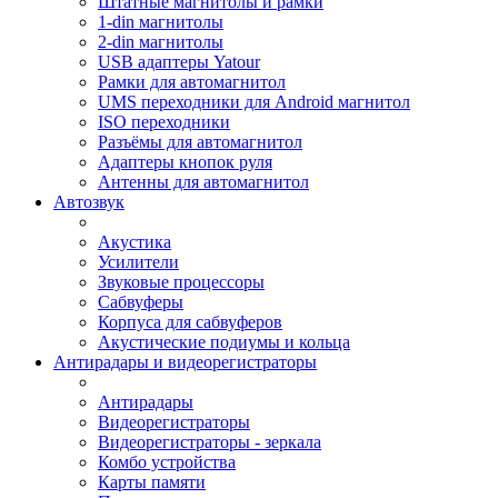
Штатные магнитолы и рамки
1-din магнитолы
2-din магнитолы
USB адаптеры Yatour
Рамки для автомагнитол
UMS переходники для Android магнитол
ISO переходники
Разъёмы для автомагнитол
Адаптеры кнопок руля
Антенны для автомагнитол
Автозвук
Акустика
Усилители
Звуковые процессоры
Сабвуферы
Корпуса для сабвуферов
Акустические подиумы и кольца
Антирадары и видеорегистраторы
Антирадары
Видеорегистраторы
Видеорегистраторы - зеркала
Комбо устройства
Карты памяти