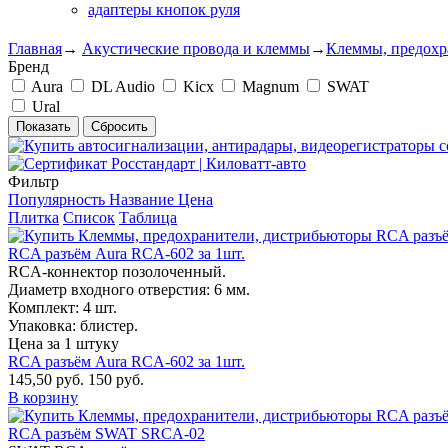
адаптеры кнопок руля
Главная
→
Акустические провода и клеммы
→
Клеммы, предохр
Бренд
Aura
DL Audio
Kicx
Magnum
SWAT
Ural
Показать
Сбросить
Фильтр
Популярность
Название
Цена
Плитка
Список
Таблица
RCA разъём Aura RCA-602 за 1шт.
RCA-коннектор позолоченный.
Диаметр входного отверстия: 6 мм.
Комплект: 4 шт.
Упаковка: блистер.
Цена за 1 штуку
RCA разъём Aura RCA-602 за 1шт.
145,50 руб.
150 руб.
В корзину
RCA разъём SWAT SRCA-02