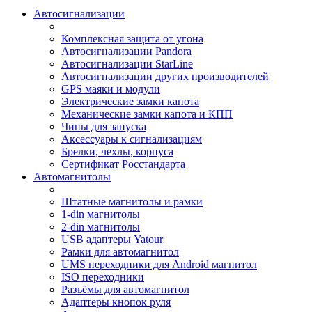
Автосигнализации
Комплексная защита от угона
Автосигнализации Pandora
Автосигнализации StarLine
Автосигнализации других производителей
GPS маяки и модули
Электрические замки капота
Механические замки капота и КПП
Чипы для запуска
Аксессуары к сигнализациям
Брелки, чехлы, корпуса
Сертификат Росстандарта
Автомагнитолы
Штатные магнитолы и рамки
1-din магнитолы
2-din магнитолы
USB адаптеры Yatour
Рамки для автомагнитол
UMS переходники для Android магнитол
ISO переходники
Разъёмы для автомагнитол
Адаптеры кнопок руля