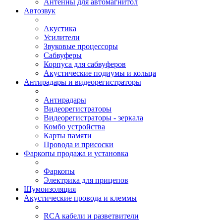
Антенны для автомагнитол
Автозвук
Акустика
Усилители
Звуковые процессоры
Сабвуферы
Корпуса для сабвуферов
Акустические подиумы и кольца
Антирадары и видеорегистраторы
Антирадары
Видеорегистраторы
Видеорегистраторы - зеркала
Комбо устройства
Карты памяти
Провода и присоски
Фаркопы продажа и установка
Фаркопы
Электрика для прицепов
Шумоизоляция
Акустические провода и клеммы
RCA кабели и разветвители