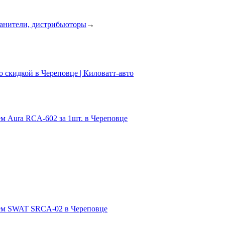
анители, дистрибьюторы
→