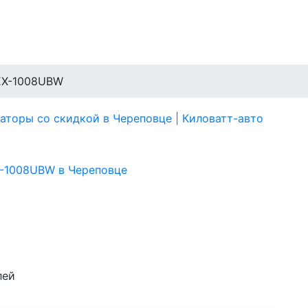
EX-1008UBW
лей