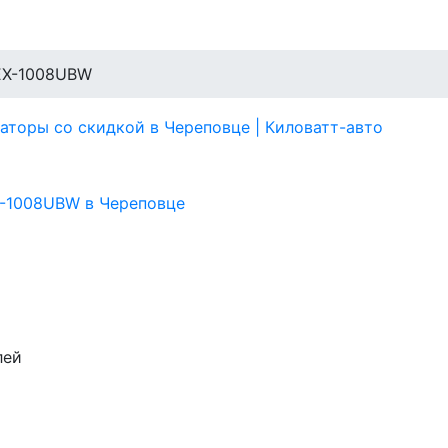
EX-1008UBW
лей