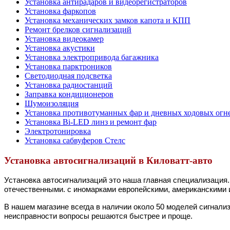
Установка антирадаров и видеорегистраторов
Установка фаркопов
Установка механических замков капота и КПП
Ремонт брелков сигнализаций
Установка видеокамер
Установка акустики
Установка электропривода багажника
Установка парктроников
Светодиодная подсветка
Установка радиостанций
Заправка кондиционеров
Шумоизоляция
Установка противотуманных фар и дневных ходовых огн
Установка Bi-LED линз и ремонт фар
Электротонировка
Установка сабвуферов Стелс
Установка автосигнализаций в Киловатт-авто
Установка автосигнализаций это наша главная специализация
отечественными. с иномарками европейскими, американскими и
В нашем магазине всегда в наличии около 50 моделей сигнализ
неисправности вопросы решаются быстрее и проще.