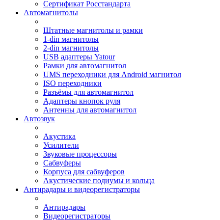
Сертификат Росстандарта
Автомагнитолы
Штатные магнитолы и рамки
1-din магнитолы
2-din магнитолы
USB адаптеры Yatour
Рамки для автомагнитол
UMS переходники для Android магнитол
ISO переходники
Разъёмы для автомагнитол
Адаптеры кнопок руля
Антенны для автомагнитол
Автозвук
Акустика
Усилители
Звуковые процессоры
Сабвуферы
Корпуса для сабвуферов
Акустические подиумы и кольца
Антирадары и видеорегистраторы
Антирадары
Видеорегистраторы