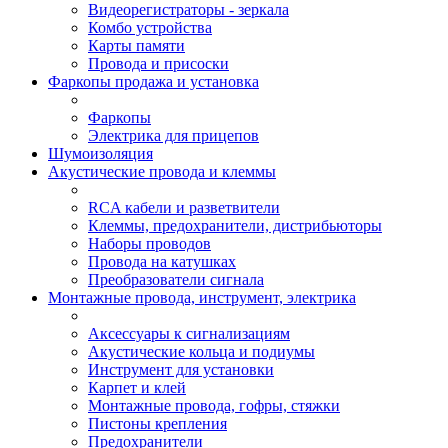
Видеорегистраторы - зеркала
Комбо устройства
Карты памяти
Провода и присоски
Фаркопы продажа и установка
Фаркопы
Электрика для прицепов
Шумоизоляция
Акустические провода и клеммы
RCA кабели и разветвители
Клеммы, предохранители, дистрибьюторы
Наборы проводов
Провода на катушках
Преобразователи сигнала
Монтажные провода, инструмент, электрика
Аксессуары к сигнализациям
Акустические кольца и подиумы
Инструмент для установки
Карпет и клей
Монтажные провода, гофры, стяжки
Пистоны крепления
Предохранители