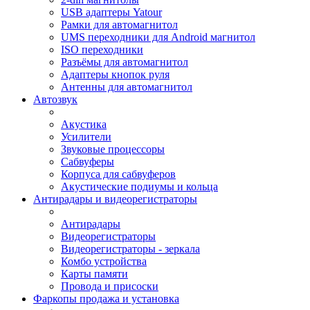
USB адаптеры Yatour
Рамки для автомагнитол
UMS переходники для Android магнитол
ISO переходники
Разъёмы для автомагнитол
Адаптеры кнопок руля
Антенны для автомагнитол
Автозвук
Акустика
Усилители
Звуковые процессоры
Сабвуферы
Корпуса для сабвуферов
Акустические подиумы и кольца
Антирадары и видеорегистраторы
Антирадары
Видеорегистраторы
Видеорегистраторы - зеркала
Комбо устройства
Карты памяти
Провода и присоски
Фаркопы продажа и установка