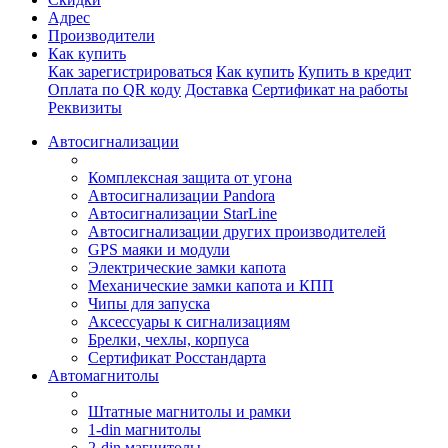
Адрес
Производители
Как купить
Как зарегистрироваться
Как купить
Купить в кредит
Оплата по QR коду
Доставка
Сертификат на работы
Реквизиты
Автосигнализации
Комплексная защита от угона
Автосигнализации Pandora
Автосигнализации StarLine
Автосигнализации других производителей
GPS маяки и модули
Электрические замки капота
Механические замки капота и КПП
Чипы для запуска
Аксессуары к сигнализациям
Брелки, чехлы, корпуса
Сертификат Росстандарта
Автомагнитолы
Штатные магнитолы и рамки
1-din магнитолы
2-din магнитолы