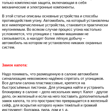
только комплексная защита, включающая в себя
механические и электронные компоненты.
В этой статье описаны основные устройства и способы
противодействия угону. Автомобиль, на который установлены
все нижеперечисленные устройства, становится практически
неугоняемым. Во всяком случае процесс угона настолько
усложняется, что угонщики с такими машинами не
связываются, а находят более лёгкую добычу –
автомобиль на котором не установлено никаких охранных
систем.
Замок капота:
Надо понимать, что размещенную в салоне автомобиля
сигнализацию невозможно надёжно спрятать от угонщиков.
Все детали салона пластмассовые, крепятся на
быстросъёмных пистонах. Для угонщика найти и устранить
блокировку в салоне – дело нескольких минут. Капот - другое
дело, он железный и если на него поставить дополнительный
замок капота, то это пространство превращается в железный
сейф, для вскрытия которого нужен тяжёлый и громкий
инструмент: болгарка, пила, лом и т. д.