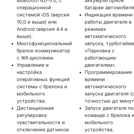
Bluetooth 4.0-5.0, с
аккумуляторной
операционной
батареи автомобиля
системой iOS (версия
Индикация времени
10.0 и выше) или
работы двигателя в
Android (версия 4.4 и
режимах
выше).
автоматического
Многофункциональный
запуска, турботайме
брелок-коммуникатор
«Парковка с
с ЖК-дисплеем.
работающим
Управление и
двигателем».
настройка
Программирование
оперативных функций
времени
системы с брелока и
автоматического
мобильного
запуска двигателя (
устройства.
точностью до минут
Дистанционная
Запуск двигателя по
регулировка
команде с брелока 
чувствительности и
мобильного
отключение датчиков
устройства.