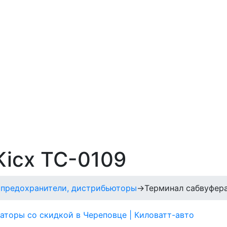
Kicx TC-0109
 предохранители, дистрибьюторы
→
Терминал сабвуфера