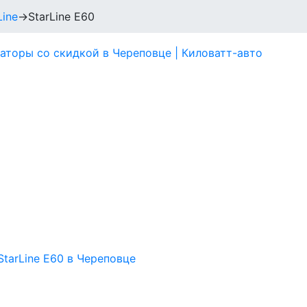
Line
→
StarLine E60