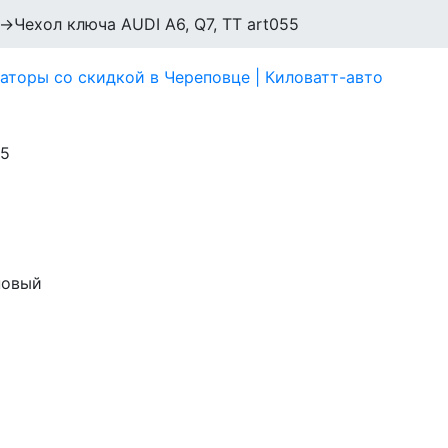
→
Чехол ключа AUDI A6, Q7, TT art055
новый