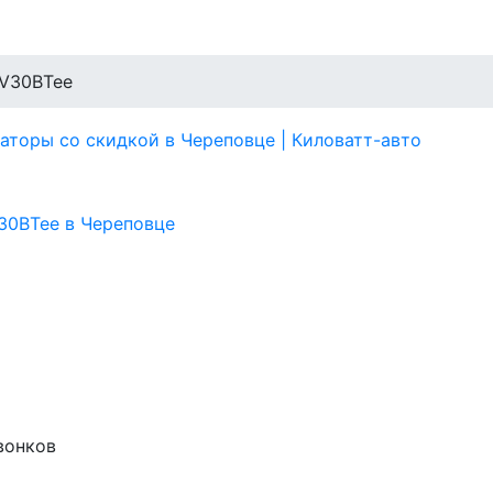
V30BTee
звонков