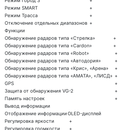
Режим Город 3
+
Режим SMART
+
Режим Трасса
+
Отключение отдельных диапазонов
+
Функции
Обнаружение радаров типа «Стрелка»
+
Обнаружение радаров типа «Cardon»
+
Обнаружение радаров типа «Robot»
+
Обнаружение радаров типа «Автодория»
+
Обнаружение радаров типа «Крис», «Арена»
+
Обнаружение радаров типа «АМАТА», «ЛИСД»
+
GPS
+
Защита от обнаружения VG-2
+
Память настроек
+
Вывод информации
Отображение информации
OLED-дисплей
Регулировка яркости
+
Регулировка громкости
+