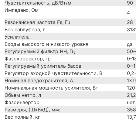
Чувствительность, дБ/Вт/м
90
Импеданс, Ом
4
Резонансная частота Fs, Гц
28
Вес сабвуфера, г
313
Усилитель:
Входы высокого и низкого уровня
да
Регулируемый фильтр HЧ, Гц
50~
Фазокорректор, гр
0-1
Регулируемый усилитель басов
0~1
Регулятор входной чувствительности, В
0,2
Номинал предохранителя, А
1x1
Номинальная мощность усилителя, Вт
120
Объем нетто, л
21,2
Фазоинвертор
нет
Размеры, (ШxВxД), мм:
358
Вес полный, кг
13,7