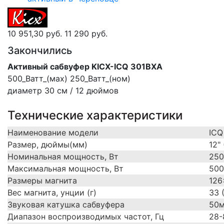
10 951,30 руб.
11 290 руб.
Закончились
Активный сабвуфер KICX-ICQ 301BXA
500_Ватт_(мах) 250_Ватт_(ном)
диаметр 30 см / 12 дюймов
Технические характеристики
Наименование модели
ICQ
Размер, дюймы(мм)
12"
Номинальная мощность, Вт
250
Максимальная мощность, Вт
500
Размеры магнита
12
Вес магнита, унции (г)
33 
Звуковая катушка сабвуфера
50м
Диапазон воспроизводимых частот, Гц
28-