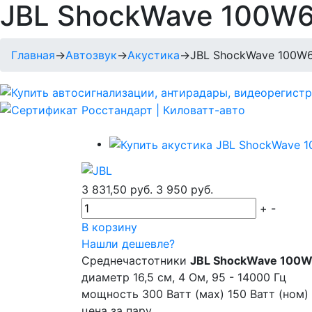
JBL ShockWave 100W
Главная
→
Автозвук
→
Акустика
→
JBL ShockWave 100W
3 831,50 руб.
3 950 руб.
+
-
В корзину
Нашли дешевле?
Среднечастотники
JBL ShockWave 100
диаметр 16,5 cм, 4 Ом, 95 - 14000 Гц
мощность 300 Ватт (мах) 150 Ватт (ном)
цена за пару