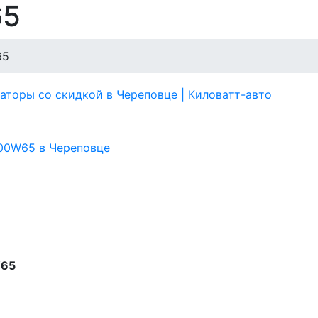
65
65
W65