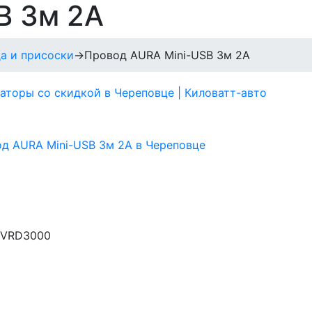
B 3м 2А
а и присоски
→
Провод AURA Mini-USB 3м 2А
 VRD3000